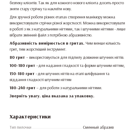
безпеку клієнтів. Так як для кожного нового клієнта досить просто
зняти стару стрічку та наклеїти нову.
Для зручної роботи різних етапах створення манікюру можна
використовувати стрічки різної жорсткості. Можна використовувати
в роботі з як з натуральними нігтями, так і штучними нігтями - лише
вібрати змінний файл з потрібною абразивністю.
Абразивність вимірюється в гритах.
Чим менше кількість
грит, тим жорсткіший інструмент.
80 грит
– використовується для підпилу довжини штучних нігтів.
100-180 грит
–для надання гладкості та форми штучним нігтям;
150-180 грит
–для штучних нігтів на етапі шліфування та
віддання гладкості штучним нігтям
180-240 грит
– для роботи з натуральними нігтями.
Зверніть увагу. ціна вказана за упаковку.
Характеристики
Тип пилочки
Сменный абразив