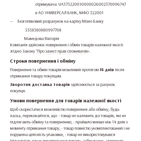
отримувача: UA373220010000026002370096747
в АО УНИВЕРСАЛ БАНК, МФО 322001
Безготівковий розрахунок на картку Моно Банку
5358380880997708
Мамедова Вікторія
Компанія здійснює повернення і обмін товарів належної якості
згідно Закону
"Про захист прав споживачів»
.
Строки повернення і обміну
Повернення та обмін товарів можливий протягом
14 днів
після
отримання товару покупцем.
Зворотня доставка товарів
здійснюється за рахунок
покупця.
Умови повернення для товарів належної якості
Щоб скористатися можливістю повернення або обміну, будь
ласка, переконайтеся, що: - товар не належить до товарів, які не
підлягають обміну та поверненню; - пройшло менше ніж 14 днів з
моменту отримання товару; - товар повністю укомплектований і не
порушена цілісність упаковки; - товар не використовувався
(відсутність ознак використання товару, забруднень, сторонніх