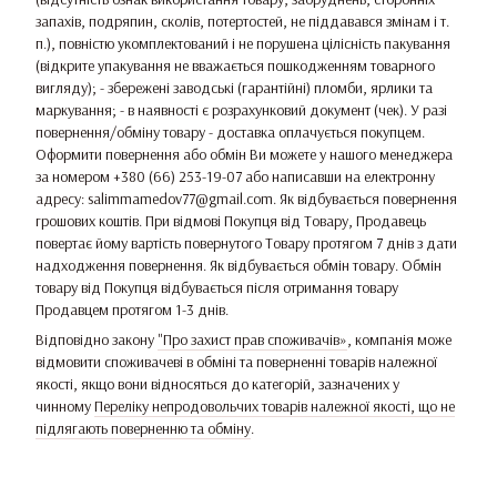
запахів, подряпин, сколів, потертостей, не піддавався змінам і т.
п.), повністю укомплектований і не порушена цілісність пакування
(відкрите упакування не вважається пошкодженням товарного
вигляду); - збережені заводські (гарантійні) пломби, ярлики та
маркування; - в наявності є розрахунковий документ (чек). У разі
повернення/обміну товару - доставка оплачується покупцем.
Оформити повернення або обмін Ви можете у нашого менеджера
за номером +380 (66) 253-19-07 або написавши на електронну
адресу: salimmamedov77@gmail.com. Як відбувається повернення
грошових коштів. При відмові Покупця від Товару, Продавець
повертає йому вартість повернутого Товару протягом 7 днів з дати
надходження повернення. Як відбувається обмін товару. Обмін
товару від Покупця відбувається після отримання товару
Продавцем протягом 1-3 днів.
Відповідно закону
"Про захист прав споживачів»
, компанія може
відмовити споживачеві в обміні та поверненні товарів належної
якості, якщо вони відносяться до категорій, зазначених у
чинному
Переліку непродовольчих товарів належної якості, що не
підлягають поверненню та обміну
.