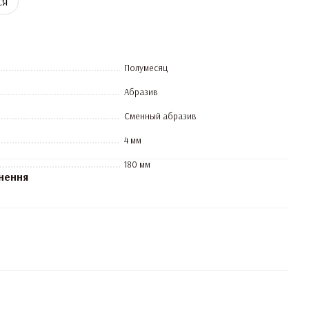
ся
Полумесяц
Абразив
Сменный абразив
4 мм
180 мм
нення