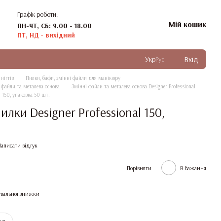
Графік роботи:
Мій кошик
ПН-ЧТ, СБ: 9.00 - 18.00
ПТ, НД - вихідний
Вхід
Укр
Рус
нігтів
Пилки, бафи, змінні файли для манікюру
 файли та металева основа
Змінні файли та металева основа Designer Professional
 150, упаковка 50 шт.
лки Designer Professional 150,
Написати відгук
Порівняти
В бажання
вальної знижки