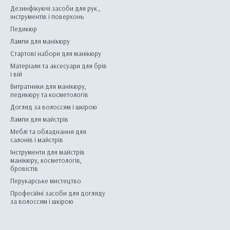
Дезинфікуючі засоби для рук ,
інструментів і поверхонь
Педикюр
Лампи для манікюру
Стартові набори для манікюру
Матеріали та аксесуари для брів
і вій
Витратники для манікюру,
педикюру та косметологів
Догляд за волоссям і шкірою
Лампи для майстрів
Меблі та обладнання для
салонів і майстрів
Інструменти для майстрів
манікюру, косметологів,
бровістів
Перукарське мистецтво
Професійні засоби для догляду
за волоссям і шкірою