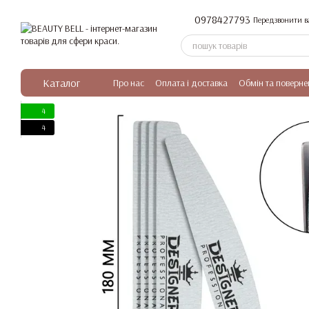
Перейти до основного контенту
0978427793
Передзвонити в
Каталог
Про нас
Оплата і доставка
Обмін та поверне
4
4