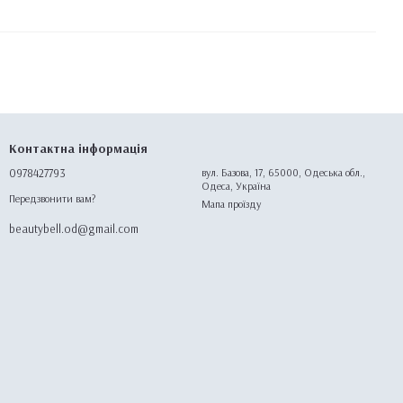
Контактна інформація
0978427793
вул. Базова, 17, 65000, Одеська обл.,
Одеса, Україна
Передзвонити вам?
Мапа проїзду
beautybell.od@gmail.com