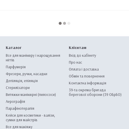
Каталог
Клієнтам
Все для манікюру і нарощування
Вхід до кабінету
нігтів
Про нас
Парфумерія
Оплата і доставка
Фрезери, ручки, насадки
Обмін та повернення
Депіляція, епіляція
Контактна інформація
Стерилізатори
39-та окрема бригада
Витяжки манікюрні (пилососи)
берегової оборони (39 ОБрБО)
Аерографія
Парафінотерапія
Кейси для косметики - валізи,
сумки для майстрів
Все для макіяжу