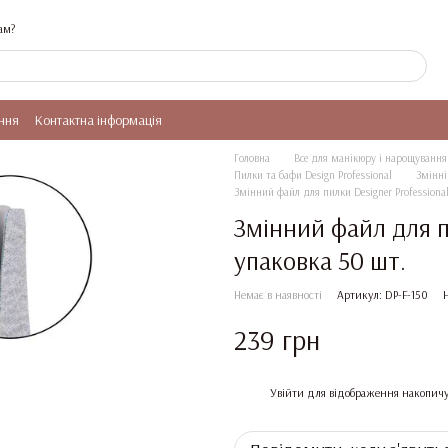
ам?
ння
Контактна інформація
Головна
Все для манікюру і нарощування 
Пилки та бафи Design Professional
Змінні
Змінний файл для пилки Designer Professional
Змінний файл для пи
упаковка 50 шт.
Немає в наявності
Артикул: DP-F-150
239 грн
%
Увійти
для відображення накопичу