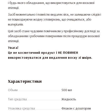
і будь-якого обладнання, що використовується для воскової
епіляції.
Засіб моментально і повністю видаляє віск, не залишаючи слідів і
не пошкоджуючи жодну з поверхонь, що очищаються, або
матеріалів.
Цей засіб стане чудовим помічником у професійному догляді за
обладнанням і робочими поверхнями після процедури воскової
епіляції.
Увага!
Це не косметичний продукт і НЕ ПОВИНЕН
використовуватися для видалення воску зі шкіри.
Характеристики
Объем
500 мл
Тип средства
Жидкость
Упаковка средства
Флакон с дозатором