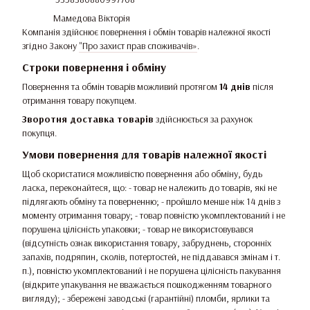
Мамедова Вікторія
Компанія здійснює повернення і обмін товарів належної якості
згідно Закону
"Про захист прав споживачів»
.
Строки повернення і обміну
Повернення та обмін товарів можливий протягом
14 днів
після
отримання товару покупцем.
Зворотня доставка товарів
здійснюється за рахунок
покупця.
Умови повернення для товарів належної якості
Щоб скористатися можливістю повернення або обміну, будь
ласка, переконайтеся, що: - товар не належить до товарів, які не
підлягають обміну та поверненню; - пройшло менше ніж 14 днів з
моменту отримання товару; - товар повністю укомплектований і не
порушена цілісність упаковки; - товар не використовувався
(відсутність ознак використання товару, забруднень, сторонніх
запахів, подряпин, сколів, потертостей, не піддавався змінам і т.
п.), повністю укомплектований і не порушена цілісність пакування
(відкрите упакування не вважається пошкодженням товарного
вигляду); - збережені заводські (гарантійні) пломби, ярлики та