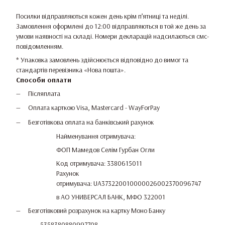
Посилки відправляються кожен день крім п’ятниці та неділі.
Замовлення оформлені до 12:00 відправляються в той же день за
умови наявності на складі. Номери декларацій надсилаються смс-
повідомленням.
* Упаковка замовлень здійснюється відповідно до вимог та
стандартів перевізника «Нова пошта».
Способи оплати
Післяплата
Оплата карткою Visa, Mastercard - WayForPay
Безготівкова оплата на банківський рахунок
Найменування отримувача:
ФОП Мамедов Селім Гурбан Огли
Код отримувача: 3380615011
Рахунок
отримувача: UA373220010000026002370096747
в АО УНИВЕРСАЛ БАНК, МФО 322001
Безготівковий розрахунок на картку Моно Банку
5358380880997708