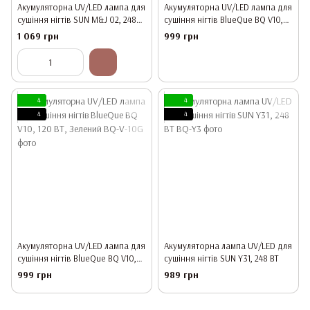
Акумуляторна UV/LED лампа для
Акумуляторна UV/LED лампа для
сушіння нігтів SUN M&J 02, 248
сушіння нігтів BlueQue BQ V10,
ВТ
120 ВТ, Бронза
1 069 грн
999 грн
4
4
4
4
Акумуляторна UV/LED лампа для
Акумуляторна лампа UV/LED для
сушіння нігтів BlueQue BQ V10,
сушіння нігтів SUN Y31, 248 ВТ
120 ВТ, Зелений
999 грн
989 грн