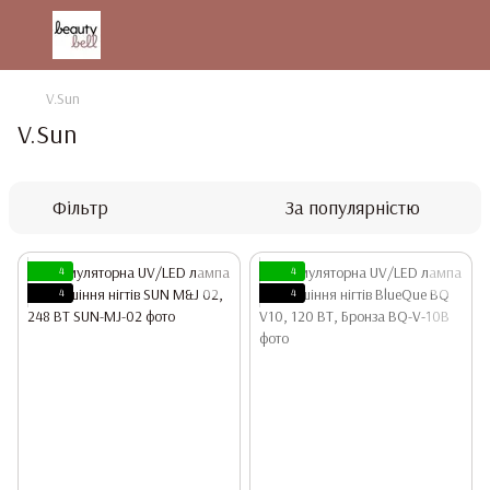
V.Sun
V.Sun
Фільтр
За популярністю
4
4
4
4