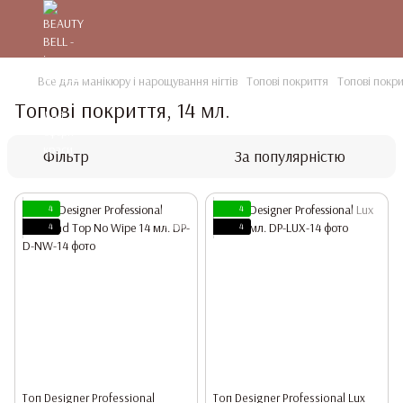
Все для манікюру і нарощування нігтів
Топові покриття
Топові покри
Топові покриття, 14 мл.
Фільтр
За популярністю
4
4
4
4
Топ Designer Professional
Топ Designer Professional Lux