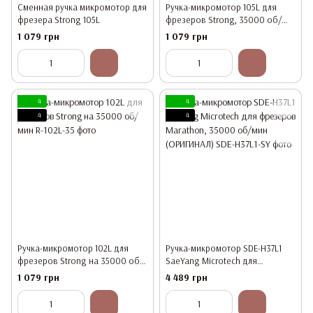
Сменная ручка микромотор для
Ручка-микромотор 105L для
фрезера Strong 105L
фрезеров Strong, 35000 об/
мин
1 079 грн
1 079 грн
4
4
4
4
Ручка-микромотор 102L для
Ручка-микромотор SDE-H37L1
фрезеров Strong на 35000 об/
SaeYang Microtech для
мин
фрезеров Marathon, 35000 об/
1 079 грн
4 489 грн
мин (ОРИГИНАЛ)