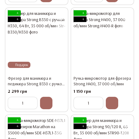
4
4
4
4
Подарок
Фрезер для маникюра и
Ручка-микромотор для фрезера
педикюра Strong B350 с ручкой
Strong H400, 37 000 об/мин
H350, 64 Вт, 35 000 об/мин
2 299 грн
1 150 грн
4
4
4
4