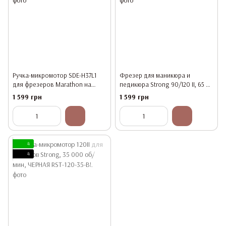
Ручка-микромотор SDE-H37L1
Фрезер для маникюра и
для фрезеров Marathon на
педикюра Strong 90/120 II, 65 Вт,
35000 об/мин
35 000 об/мин
1 599 грн
1 599 грн
4
4