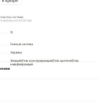
В кредит
ПОКУПКА ЧАСТЯМИ
4 платежа по 65.00 грн
15
Гелевая система
Украина
Жидкий|Гель конструирующий|Гель цветной|Гель
камуфлирующий
нення