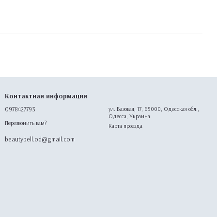
Контактная информация
0978427793
ул. Базовая, 17, 65000, Одесская обл.,
Одесса, Украина
Перезвонить вам?
Карта проезда
beautybell.od@gmail.com