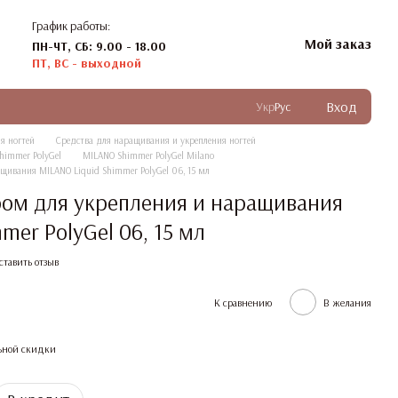
График работы:
Мой заказ
ПН-ЧТ, СБ: 9.00 - 18.00
ПТ, ВС - выходной
Вход
Укр
Рус
я ногтей
Средства для наращивания и укрепления ногтей
himmer PolyGel
MILANO Shimmer PolyGel Milano
щивания MILANO Liquid Shimmer PolyGel 06, 15 мл
ом для укрепления и наращивания
mer PolyGel 06, 15 мл
ставить отзыв
К сравнению
В желания
ьной скидки