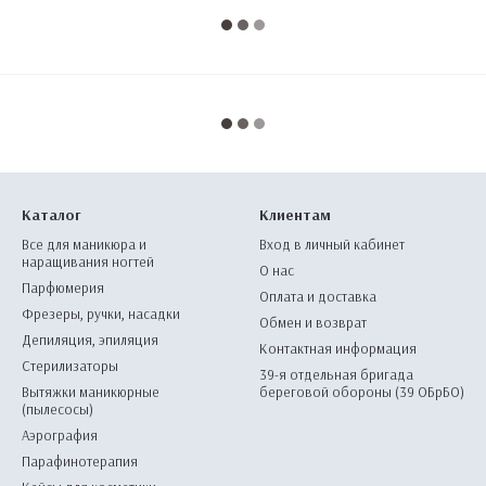
Каталог
Клиентам
Все для маникюра и
Вход в личный кабинет
наращивания ногтей
О нас
Парфюмерия
Оплата и доставка
Фрезеры, ручки, насадки
Обмен и возврат
Депиляция, эпиляция
Контактная информация
Стерилизаторы
39-я отдельная бригада
Вытяжки маникюрные
береговой обороны (39 ОБрБО)
(пылесосы)
Аэрография
Парафинотерапия