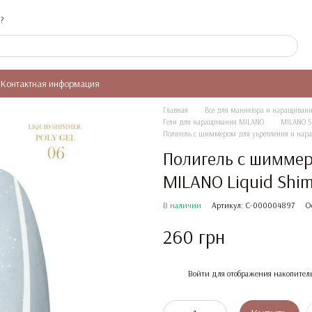
?
Контактная информация
Главная
Все для маникюра и наращивани
Гели для наращивания MILANO
MILANO S
Полигель с шиммером для укрепления и нара
Полигель с шиммер
MILANO Liquid Shim
В наличии
Артикул: C-000004897
О
260 грн
%
Войти
для отображения накопител