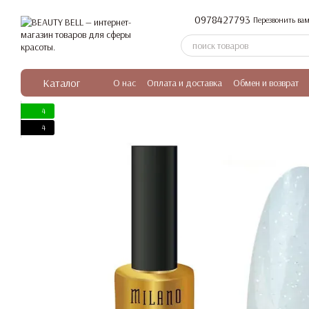
Перейти к основному контенту
0978427793
Перезвонить вам
Каталог
О нас
Оплата и доставка
Обмен и возврат
4
4