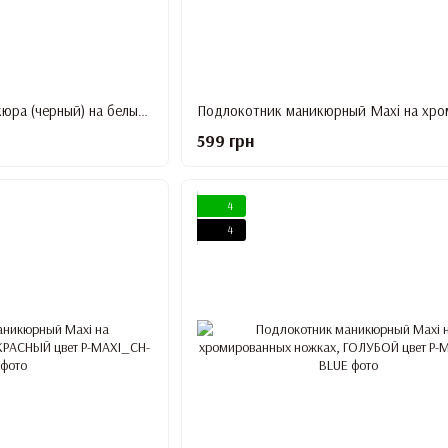
Подлокотник для маникюра (черный) на белых ножках
599 грн
4
4