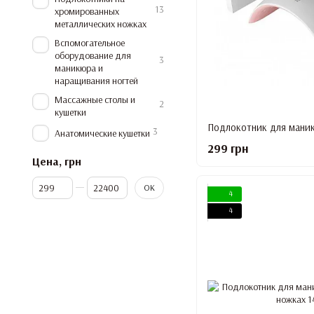
13
хромированных
металлических ножках
Вспомогательное
оборудование для
3
маникюра и
наращивания ногтей
Массажные столы и
2
кушетки
3
Анатомические кушетки
299 грн
Цена, грн
От Цена, грн
До Цена, грн
OK
4
4