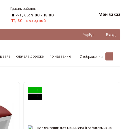
График работы:
Мой заказ
ПН-ЧТ, СБ: 9.00 - 18.00
ПТ, ВС - выходной
Вход
Укр
Рус
ешевле
сначала дороже
по названию
Отображение:
4
4