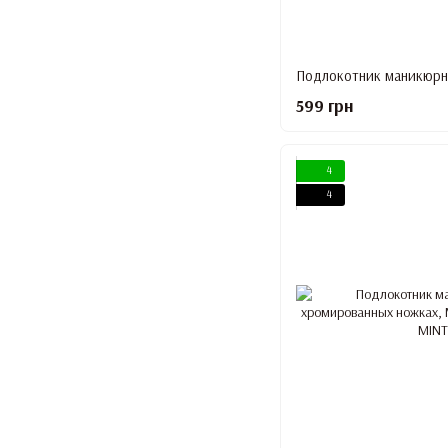
599 грн
4
4