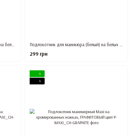
Подлокотник для маникюра (Розовый) на белых ножках под Led Лампу
Подлокотник для маникюра (белый) на белых ножках
299 грн
4
4