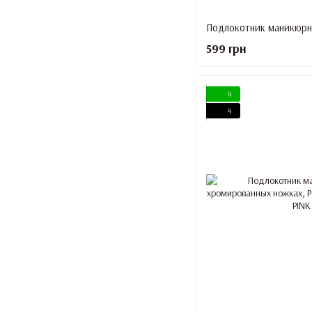
599 грн
4
4