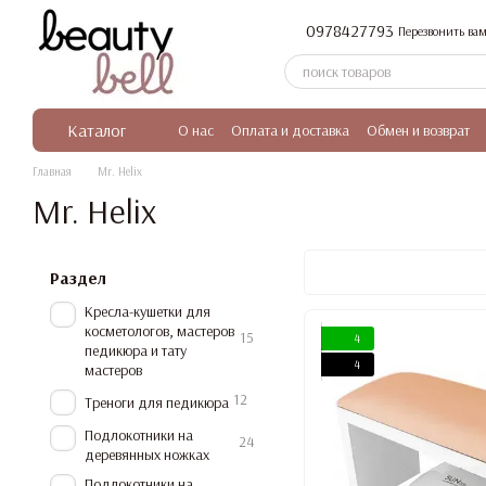
Перейти к основному контенту
0978427793
Перезвонить вам
Каталог
О нас
Оплата и доставка
Обмен и возврат
Главная
Mr. Helix
Mr. Helix
Раздел
Кресла-кушетки для
косметологов, мастеров
15
4
педикюра и тату
4
мастеров
12
Треноги для педикюра
Подлокотники на
24
деревянных ножках
Подлокотники на