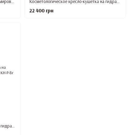
Подлокотник маникюрный Maxi на хромированных ножках, БЕЛЫЙ цвет
Косметологическое кресло-кушетка на гидравлике Mr.Helix Premium Черная
22 400 грн
Косметологическое кресло-кушетка на гидравлике Mr.Helix Premium, Коричневая