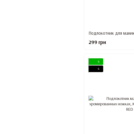
299 грн
4
4