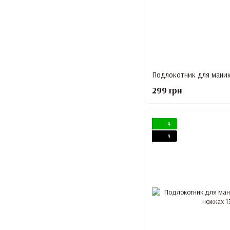
299 грн
4
4