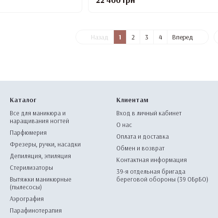
Назад
1
2
3
4
Вперед
Каталог
Клиентам
Все для маникюра и
Вход в личный кабинет
наращивания ногтей
О нас
Парфюмерия
Оплата и доставка
Фрезеры, ручки, насадки
Обмен и возврат
Депиляция, эпиляция
Контактная информация
Стерилизаторы
39-я отдельная бригада
Вытяжки маникюрные
береговой обороны (39 ОБрБО)
(пылесосы)
Аэрография
Парафинотерапия