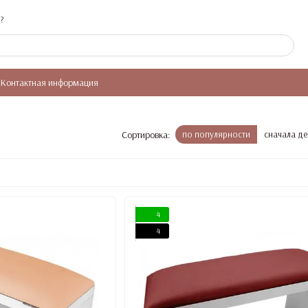
?
Контактная информация
Сортировка:
по популярности
сначала д
4
4