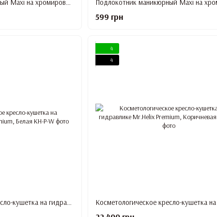
Подлокотник маникюрный Maxi на хромированных ножках, РОЗОВЫЙ цвет
599 грн
4
4
Косметологическое кресло-кушетка на гидравлике Mr.Helix Premium, Белая
22 400 грн