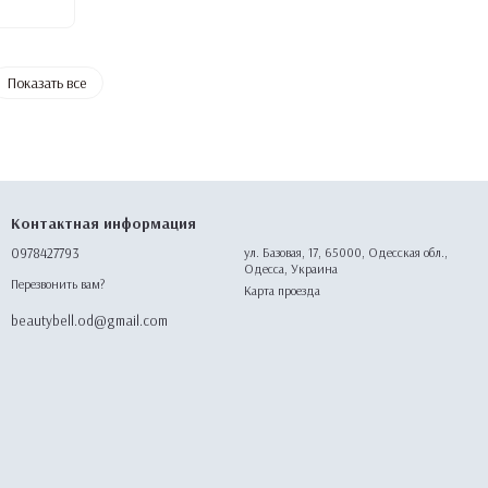
Показать все
Контактная информация
0978427793
ул. Базовая, 17, 65000, Одесская обл.,
Одесса, Украина
Перезвонить вам?
Карта проезда
beautybell.od@gmail.com