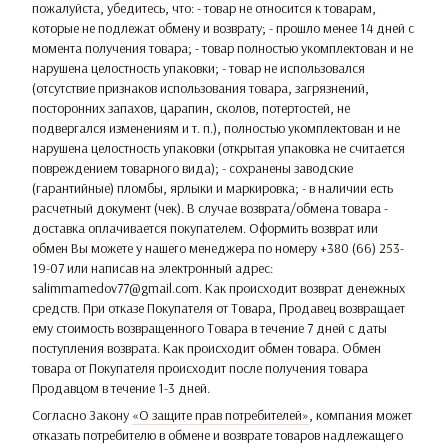
пожалуйста, убедитесь, что: - товар не относится к товарам,
которые не подлежат обмену и возврату; - прошло менее 14 дней с
момента получения товара; - товар полностью укомплектован и не
нарушена целостность упаковки; - товар не использовался
(отсутствие признаков использования товара, загрязнений,
посторонних запахов, царапин, сколов, потертостей, не
подвергался изменениям и т. п.), полностью укомплектован и не
нарушена целостность упаковки (открытая упаковка не считается
повреждением товарного вида); - сохранены заводские
(гарантийные) пломбы, ярлыки и маркировка; - в наличии есть
расчетный документ (чек). В случае возврата/обмена товара -
доставка оплачивается покупателем. Оформить возврат или
обмен Вы можете у нашего менеджера по номеру +380 (66) 253-
19-07 или написав на электронный адрес:
salimmamedov77@gmail.com. Как происходит возврат денежных
средств. При отказе Покупателя от Товара, Продавец возвращает
ему стоимость возвращенного Товара в течение 7 дней с даты
поступления возврата. Как происходит обмен товара. Обмен
товара от Покупателя происходит после получения товара
Продавцом в течение 1-3 дней.
Согласно Закону
«О защите прав потребителей»
, компания может
отказать потребителю в обмене и возврате товаров надлежащего