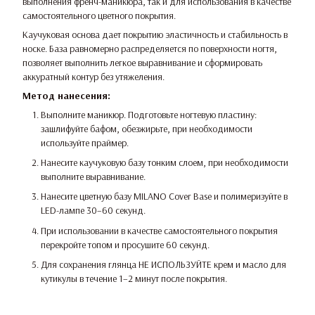
выполнения френч-маникюра, так и для использования в качестве
самостоятельного цветного покрытия.
Каучуковая основа дает покрытию эластичность и стабильность в
носке. База равномерно распределяется по поверхности ногтя,
позволяет выполнить легкое выравнивание и сформировать
аккуратный контур без утяжеления.
Метод нанесения:
Выполните маникюр. Подготовьте ногтевую пластину:
зашлифуйте бафом, обезжирьте, при необходимости
используйте праймер.
Нанесите каучуковую базу тонким слоем, при необходимости
выполните выравнивание.
Нанесите цветную базу MILANO Cover Base и полимеризуйте в
LED-лампе 30–60 секунд.
При использовании в качестве самостоятельного покрытия
перекройте топом и просушите 60 секунд.
Для сохранения глянца НЕ ИСПОЛЬЗУЙТЕ крем и масло для
кутикулы в течение 1–2 минут после покрытия.