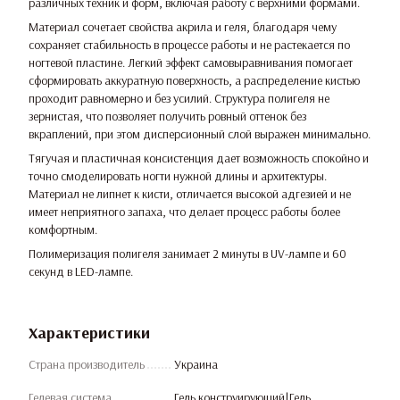
различных техник и форм, включая работу с верхними формами.
Материал сочетает свойства акрила и геля, благодаря чему
сохраняет стабильность в процессе работы и не растекается по
ногтевой пластине. Легкий эффект самовыравнивания помогает
сформировать аккуратную поверхность, а распределение кистью
проходит равномерно и без усилий. Структура полигеля не
зернистая, что позволяет получить ровный оттенок без
вкраплений, при этом дисперсионный слой выражен минимально.
Тягучая и пластичная консистенция дает возможность спокойно и
точно смоделировать ногти нужной длины и архитектуры.
Материал не липнет к кисти, отличается высокой адгезией и не
имеет неприятного запаха, что делает процесс работы более
комфортным.
Полимеризация полигеля занимает 2 минуты в UV-лампе и 60
секунд в LED-лампе.
Характеристики
Страна производитель
Украина
Гелевая система
Гель конструирующий|Гель