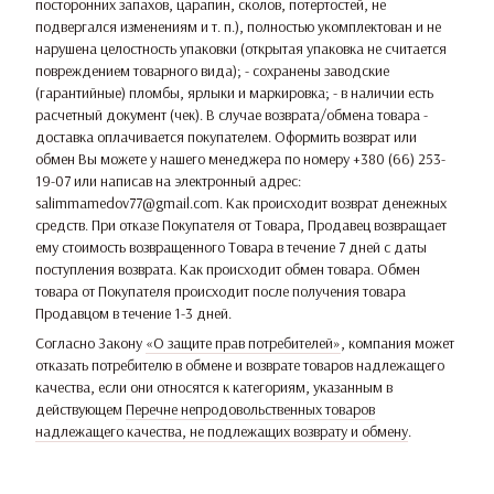
посторонних запахов, царапин, сколов, потертостей, не
подвергался изменениям и т. п.), полностью укомплектован и не
нарушена целостность упаковки (открытая упаковка не считается
повреждением товарного вида); - сохранены заводские
(гарантийные) пломбы, ярлыки и маркировка; - в наличии есть
расчетный документ (чек). В случае возврата/обмена товара -
доставка оплачивается покупателем. Оформить возврат или
обмен Вы можете у нашего менеджера по номеру +380 (66) 253-
19-07 или написав на электронный адрес:
salimmamedov77@gmail.com. Как происходит возврат денежных
средств. При отказе Покупателя от Товара, Продавец возвращает
ему стоимость возвращенного Товара в течение 7 дней с даты
поступления возврата. Как происходит обмен товара. Обмен
товара от Покупателя происходит после получения товара
Продавцом в течение 1-3 дней.
Согласно Закону
«О защите прав потребителей»
, компания может
отказать потребителю в обмене и возврате товаров надлежащего
качества, если они относятся к категориям, указанным в
действующем
Перечне непродовольственных товаров
надлежащего качества, не подлежащих возврату и обмену
.