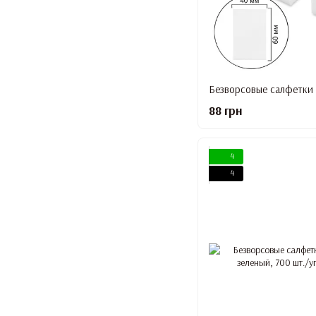
88 грн
4
4