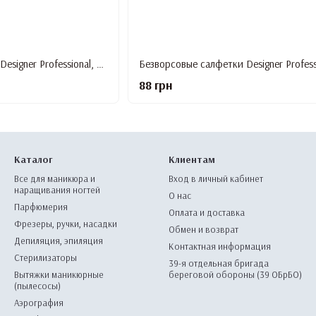
Безворсовые салфетки Designer Professional, зеленый, 700 шт./уп.
88 грн
Каталог
Клиентам
Все для маникюра и
Вход в личный кабинет
наращивания ногтей
О нас
Парфюмерия
Оплата и доставка
Фрезеры, ручки, насадки
Обмен и возврат
Депиляция, эпиляция
Контактная информация
Стерилизаторы
39-я отдельная бригада
Вытяжки маникюрные
береговой обороны (39 ОБрБО)
(пылесосы)
Аэрография