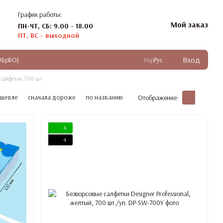
График работы:
Мой заказ
ПН-ЧТ, СБ: 9.00 - 18.00
ПТ, ВС - выходной
Вход
ОБрБО)
Укр
Рус
 салфетки, 700 шт.
ешевле
сначала дороже
по названию
Отображение:
4
4