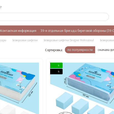
?
Контактная информация
39-я отдельная бригада береговой обороны (39 
суары
Безворсовые салфетки
Безворсовые салфетки Designer Professional
Безворсовые
Сортировка:
по популярности
сначала д
4
4