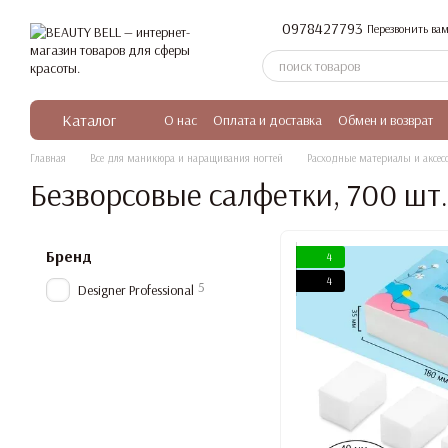
Перейти к основному контенту
0978427793
Перезвонить вам
Каталог
О нас
Оплата и доставка
Обмен и возврат
Главная
Все для маникюра и наращивания ногтей
Расходные материалы и аксес
Безворсовые салфетки, 700 шт.
Бренд
4
4
5
Designer Professional