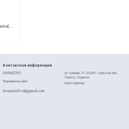
Безворсовые салфетки Designer Professional, розовый, 700 шт./уп.
Контактная информация
0978427793
ул. Базовая, 17, 65000, Одесская обл.,
Одесса, Украина
Перезвонить вам?
Карта проезда
beautybell.od@gmail.com