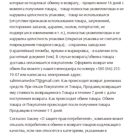
которые не подлежат обмену и возврату; - прошло менее 14 дней с
момента получения товара; - товар полностью укомплектован и не
нарушена целостность упаковки; - товар не использовался
(отсутствие признаков использования товара, загрязнений,
посторонних запахов, царапин, сколов, потертостей, не
подвергался изменениям и т. п.), полностью укомплектован и не
нарушена целостность упаковки (открытая упаковка не считается
повреждением товарного вида); - сохранены заводские
(гарантийные) пломбы, ярлыки и маркировка; - в наличии есть
расчетный документ (чек). В случае возврата/обмена товара -
доставка оплачивается покупателем. Оформить возврат или
обмен Вы можете у нашего менеджера по номеру +380 (66) 253-
19-07 или написав на электронный адрес:
salimmamedov77@gmail.com. Как происходит возврат денежных
средств. При отказе Покупателя от Товара, Продавец возвращает
ему стоимость возвращенного Товара в течение 7 дней с даты
поступления возврата. Как происходит обмен товара. Обмен
товара от Покупателя происходит после получения товара
Продавцом в течение 1-3 дней.
Согласно Закону
«О защите прав потребителей»
, компания может
отказать потребителю в обмене и возврате товаров надлежащего
качества, если они относятся к категориям, указанным в