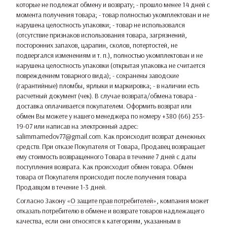
которые не подлежат обмену и возврату; - прошло менее 14 дней с
момента получения товара; - товар полностью укомплектован и не
нарушена целостность упаковки; - товар не использовался
(отсутствие признаков использования товара, загрязнений,
посторонних запахов, царапин, сколов, потертостей, не
подвергался изменениям и т. п.), полностью укомплектован и не
нарушена целостность упаковки (открытая упаковка не считается
повреждением товарного вида); - сохранены заводские
(гарантийные) пломбы, ярлыки и маркировка; - в наличии есть
расчетный документ (чек). В случае возврата/обмена товара -
доставка оплачивается покупателем. Оформить возврат или
обмен Вы можете у нашего менеджера по номеру +380 (66) 253-
19-07 или написав на электронный адрес:
salimmamedov77@gmail.com. Как происходит возврат денежных
средств. При отказе Покупателя от Товара, Продавец возвращает
ему стоимость возвращенного Товара в течение 7 дней с даты
поступления возврата. Как происходит обмен товара. Обмен
товара от Покупателя происходит после получения товара
Продавцом в течение 1-3 дней.
Согласно Закону
«О защите прав потребителей»
, компания может
отказать потребителю в обмене и возврате товаров надлежащего
качества, если они относятся к категориям, указанным в