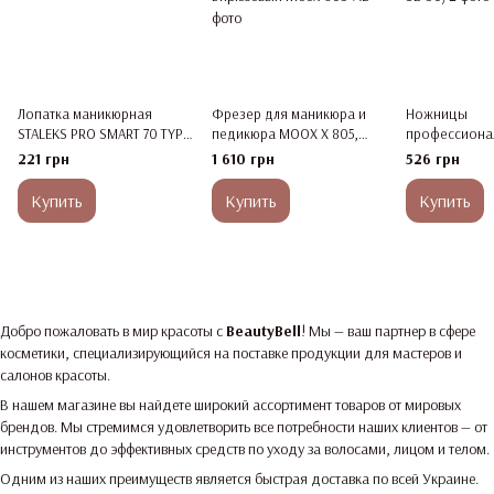
Лопатка маникюрная
Фрезер для маникюра и
Ножницы
STALEKS PRO SMART 70 TYPE
педикюра MOOX X 805,
профессиона
1 PS-70/1
55 000 об/мин, 80 W,
кутикулы EXPE
221 грн
1 610 грн
526 грн
Бирюзовый
Купить
Купить
Купить
Добро пожаловать в мир красоты с
BeautyBell
! Мы — ваш партнер в сфере
косметики, специализирующийся на поставке продукции для мастеров и
салонов красоты.
В нашем магазине вы найдете широкий ассортимент товаров от мировых
брендов. Мы стремимся удовлетворить все потребности наших клиентов — от
инструментов до эффективных средств по уходу за волосами, лицом и телом.
Одним из наших преимуществ является быстрая доставка по всей Украине.