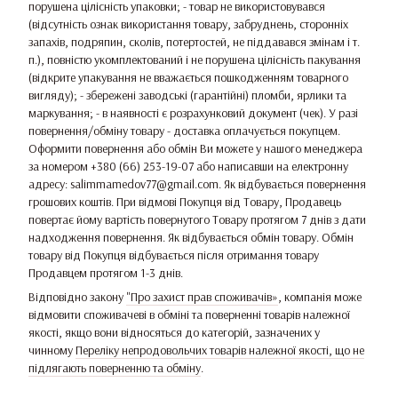
порушена цілісність упаковки; - товар не використовувався
(відсутність ознак використання товару, забруднень, сторонніх
запахів, подряпин, сколів, потертостей, не піддавався змінам і т.
п.), повністю укомплектований і не порушена цілісність пакування
(відкрите упакування не вважається пошкодженням товарного
вигляду); - збережені заводські (гарантійні) пломби, ярлики та
маркування; - в наявності є розрахунковий документ (чек). У разі
повернення/обміну товару - доставка оплачується покупцем.
Оформити повернення або обмін Ви можете у нашого менеджера
за номером +380 (66) 253-19-07 або написавши на електронну
адресу: salimmamedov77@gmail.com. Як відбувається повернення
грошових коштів. При відмові Покупця від Товару, Продавець
повертає йому вартість повернутого Товару протягом 7 днів з дати
надходження повернення. Як відбувається обмін товару. Обмін
товару від Покупця відбувається після отримання товару
Продавцем протягом 1-3 днів.
Відповідно закону
"Про захист прав споживачів»
, компанія може
відмовити споживачеві в обміні та поверненні товарів належної
якості, якщо вони відносяться до категорій, зазначених у
чинному
Переліку непродовольчих товарів належної якості, що не
підлягають поверненню та обміну
.