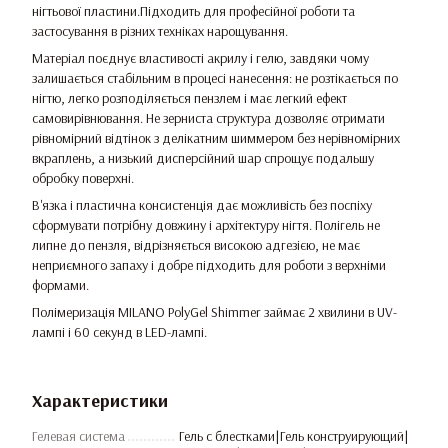
нігтьової пластини.Підходить для професійної роботи та
застосування в різних техніках нарощування.
Матеріал поєднує властивості акрилу і гелю, завдяки чому
залишається стабільним в процесі нанесення: не розтікається по
нігтю, легко розподіляється пензлем і має легкий ефект
самовирівнювання. Не зерниста структура дозволяє отримати
рівномірний відтінок з делікатним шиммером без нерівномірних
вкраплень, а низький дисперсійний шар спрощує подальшу
обробку поверхні.
В'язка і пластична консистенція дає можливість без поспіху
сформувати потрібну довжину і архітектуру нігтя. Полігель не
липне до пензля, відрізняється високою адгезією, не має
неприємного запаху і добре підходить для роботи з верхніми
формами.
Полімеризація MILANO PolyGel Shimmer займає 2 хвилини в UV-
лампі і 60 секунд в LED-лампі.
Характеристики
Гелевая система
Гель с блестками|Гель конструирующий|