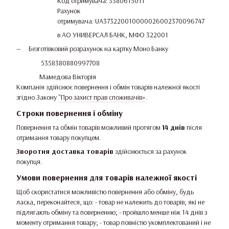
Код отримувача: 3380615011
Рахунок
отримувача: UA373220010000026002370096747
в АО УНИВЕРСАЛ БАНК, МФО 322001
Безготівковий розрахунок на картку Моно Банку
5358380880997708
Мамедова Вікторія
Компанія здійснює повернення і обмін товарів належної якості
згідно Закону
"Про захист прав споживачів»
.
Строки повернення і обміну
Повернення та обмін товарів можливий протягом
14 днів
після
отримання товару покупцем.
Зворотня доставка товарів
здійснюється за рахунок
покупця.
Умови повернення для товарів належної якості
Щоб скористатися можливістю повернення або обміну, будь
ласка, переконайтеся, що: - товар не належить до товарів, які не
підлягають обміну та поверненню; - пройшло менше ніж 14 днів з
моменту отримання товару; - товар повністю укомплектований і не