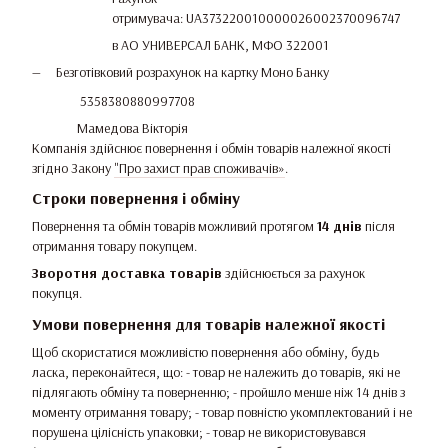
отримувача: UA373220010000026002370096747
в АО УНИВЕРСАЛ БАНК, МФО 322001
Безготівковий розрахунок на картку Моно Банку
5358380880997708
Мамедова Вікторія
Компанія здійснює повернення і обмін товарів належної якості
згідно Закону
"Про захист прав споживачів»
.
Строки повернення і обміну
Повернення та обмін товарів можливий протягом
14 днів
після
отримання товару покупцем.
Зворотня доставка товарів
здійснюється за рахунок
покупця.
Умови повернення для товарів належної якості
Щоб скористатися можливістю повернення або обміну, будь
ласка, переконайтеся, що: - товар не належить до товарів, які не
підлягають обміну та поверненню; - пройшло менше ніж 14 днів з
моменту отримання товару; - товар повністю укомплектований і не
порушена цілісність упаковки; - товар не використовувався