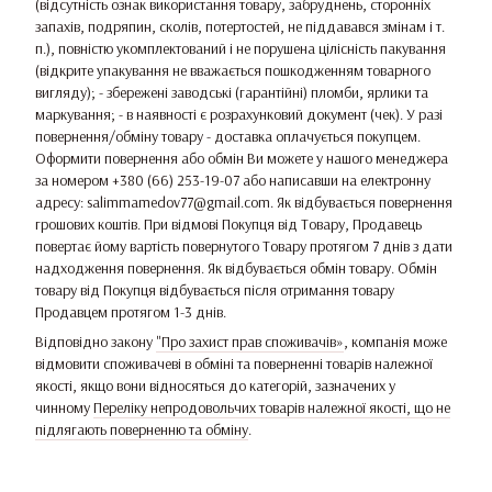
(відсутність ознак використання товару, забруднень, сторонніх
запахів, подряпин, сколів, потертостей, не піддавався змінам і т.
п.), повністю укомплектований і не порушена цілісність пакування
(відкрите упакування не вважається пошкодженням товарного
вигляду); - збережені заводські (гарантійні) пломби, ярлики та
маркування; - в наявності є розрахунковий документ (чек). У разі
повернення/обміну товару - доставка оплачується покупцем.
Оформити повернення або обмін Ви можете у нашого менеджера
за номером +380 (66) 253-19-07 або написавши на електронну
адресу: salimmamedov77@gmail.com. Як відбувається повернення
грошових коштів. При відмові Покупця від Товару, Продавець
повертає йому вартість повернутого Товару протягом 7 днів з дати
надходження повернення. Як відбувається обмін товару. Обмін
товару від Покупця відбувається після отримання товару
Продавцем протягом 1-3 днів.
Відповідно закону
"Про захист прав споживачів»
, компанія може
відмовити споживачеві в обміні та поверненні товарів належної
якості, якщо вони відносяться до категорій, зазначених у
чинному
Переліку непродовольчих товарів належної якості, що не
підлягають поверненню та обміну
.