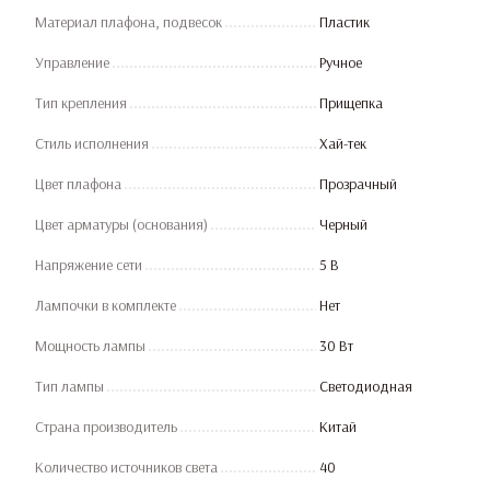
Материал плафона, подвесок
Пластик
Управление
Ручное
Тип крепления
Прищепка
Стиль исполнения
Хай-тек
Цвет плафона
Прозрачный
Цвет арматуры (основания)
Черный
Напряжение сети
5 В
Лампочки в комплекте
Нет
Мощность лампы
30 Вт
Тип лампы
Светодиодная
Страна производитель
Китай
Количество источников света
40