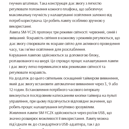
гнучких штативах. Така конструкція дає змогу з легкістю
регулювати положення кожного плафона, що забезпечує
максимальну гнучкість у налаштуванні освітлення залежно від
потреб користувача. Це робить лампу особливо зручною у
використанні.
Лампа SM-YC2X пропонує три режими світності: червоний, синій і
змішаний. Яскравість світіння в кожному з режимів регулюється, що
дає змогу створювати як яскраве світло для активного проведення
часу, так і м'яке освітлення для розслаблення.
Керування лампою здійснюється за допомогою блоку,
розташованого на шнурі. Це спрощує процес налаштування лампи
і дає змогу легко перемикатися між режимами світності та
регулювати яскравість.
На додаток до цього світильник оснащений таймером вимкнення,
який дає змогу встановити автоматичне вимкнення через 3, 9 або
12 годин. Встановлення потрібного часового інтервалу
виконується послідовним натисканням кнопки таймера на пульті
управління, при цьому підсвічується відповідне значення, що
робить процес налаштування інтуїтивно зрозумілим.
Живлення лампи SM-YC2X здійснюється через роз'єм USB, що
значно розширює можливості її використання. Лампу можна
під'єднати як до стандартного USB-адаптера, так і до