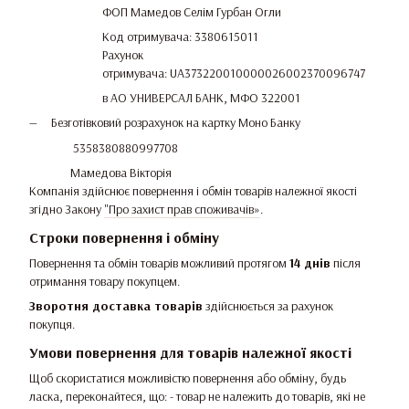
ФОП Мамедов Селім Гурбан Огли
Код отримувача: 3380615011
Рахунок
отримувача: UA373220010000026002370096747
в АО УНИВЕРСАЛ БАНК, МФО 322001
Безготівковий розрахунок на картку Моно Банку
5358380880997708
Мамедова Вікторія
Компанія здійснює повернення і обмін товарів належної якості
згідно Закону
"Про захист прав споживачів»
.
Строки повернення і обміну
Повернення та обмін товарів можливий протягом
14 днів
після
отримання товару покупцем.
Зворотня доставка товарів
здійснюється за рахунок
покупця.
Умови повернення для товарів належної якості
Щоб скористатися можливістю повернення або обміну, будь
ласка, переконайтеся, що: - товар не належить до товарів, які не