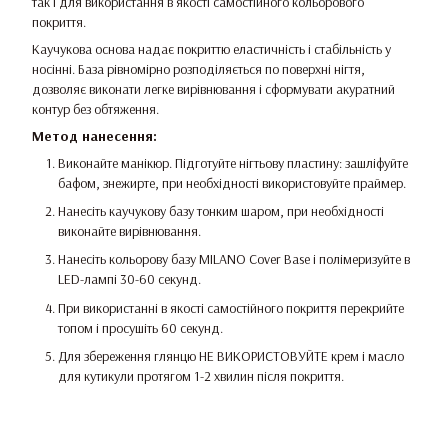
так і для використання в якості самостійного кольорового
покриття.
Каучукова основа надає покриттю еластичність і стабільність у
носінні. База рівномірно розподіляється по поверхні нігтя,
дозволяє виконати легке вирівнювання і сформувати акуратний
контур без обтяження.
Метод нанесення:
Виконайте манікюр. Підготуйте нігтьову пластину: зашліфуйте
бафом, знежирте, при необхідності використовуйте праймер.
Нанесіть каучукову базу тонким шаром, при необхідності
виконайте вирівнювання.
Нанесіть кольорову базу MILANO Cover Base і полімеризуйте в
LED-лампі 30-60 секунд.
При використанні в якості самостійного покриття перекрийте
топом і просушіть 60 секунд.
Для збереження глянцю НЕ ВИКОРИСТОВУЙТЕ крем і масло
для кутикули протягом 1-2 хвилин після покриття.