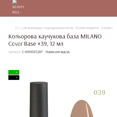
Все для манікюру і нарощування нігтів
Базові покриття
Базові по
Кольорова каучукова база MILANO
Cover Base #39, 12 мл
Артикул:
C-000003287
Написати відгук
4
4