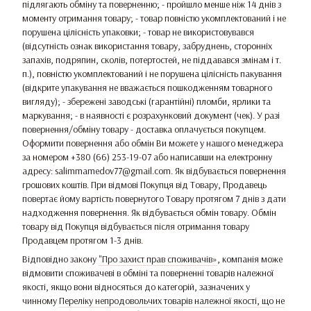
підлягають обміну та поверненню; - пройшло менше ніж 14 днів з
моменту отримання товару; - товар повністю укомплектований і не
порушена цілісність упаковки; - товар не використовувався
(відсутність ознак використання товару, забруднень, сторонніх
запахів, подряпин, сколів, потертостей, не піддавався змінам і т.
п.), повністю укомплектований і не порушена цілісність пакування
(відкрите упакування не вважається пошкодженням товарного
вигляду); - збережені заводські (гарантійні) пломби, ярлики та
маркування; - в наявності є розрахунковий документ (чек). У разі
повернення/обміну товару - доставка оплачується покупцем.
Оформити повернення або обмін Ви можете у нашого менеджера
за номером +380 (66) 253-19-07 або написавши на електронну
адресу: salimmamedov77@gmail.com. Як відбувається повернення
грошових коштів. При відмові Покупця від Товару, Продавець
повертає йому вартість повернутого Товару протягом 7 днів з дати
надходження повернення. Як відбувається обмін товару. Обмін
товару від Покупця відбувається після отримання товару
Продавцем протягом 1-3 днів.
Відповідно закону
"Про захист прав споживачів»
, компанія може
відмовити споживачеві в обміні та поверненні товарів належної
якості, якщо вони відносяться до категорій, зазначених у
чинному
Переліку непродовольчих товарів належної якості, що не