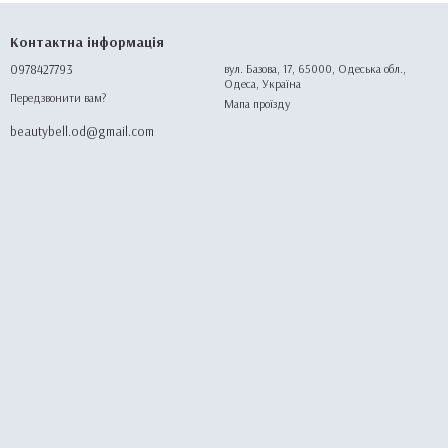
Контактна інформація
0978427793
вул. Базова, 17, 65000, Одеська обл.,
Одеса, Україна
Передзвонити вам?
Мапа проїзду
beautybell.od@gmail.com