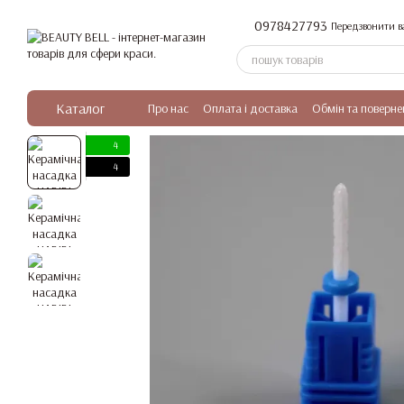
Перейти до основного контенту
0978427793
Передзвонити в
Каталог
Про нас
Оплата і доставка
Обмін та поверне
4
4