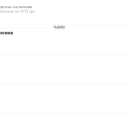
ОКУПКА ЧАСТИНАМИ
 платежі по 19.75 грн
Habibi
нення