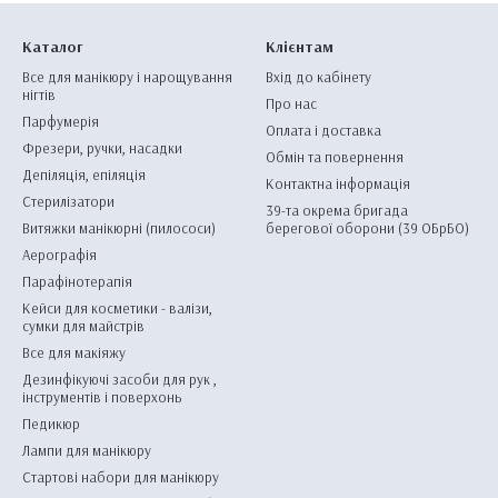
Каталог
Клієнтам
Все для манікюру і нарощування
Вхід до кабінету
нігтів
Про нас
Парфумерія
Оплата і доставка
Фрезери, ручки, насадки
Обмін та повернення
Депіляція, епіляція
Контактна інформація
Стерилізатори
39-та окрема бригада
Витяжки манікюрні (пилососи)
берегової оборони (39 ОБрБО)
Аерографія
Парафінотерапія
Кейси для косметики - валізи,
сумки для майстрів
Все для макіяжу
Дезинфікуючі засоби для рук ,
інструментів і поверхонь
Педикюр
Лампи для манікюру
Стартові набори для манікюру