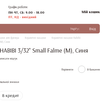
Графік роботи:
Мій кошик
ПН-ЧТ, СБ: 9.00 - 18.00
ПТ, НД - вихідний
Вхід
Укр
Рус
адки для фрезера
Керамічні насадки
Керамічні насадки Habibi
(M), Синя
ABIBI 3/32" Small Falme (M), Синя
аписати відгук
Порівняти
В бажання
вальної знижки
В кредит