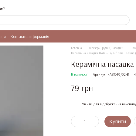
ам?
ння
Контактна інформація
Головна
Фрезери, ручки, насадки
Нас
Керамічна насадка HABIBI 3/32" Small Falme 
Керамічна насадка H
В наявності
Артикул: HABC-F3/32-B
Н
79 грн
%
Увійти
для відображення накопичу
Купити