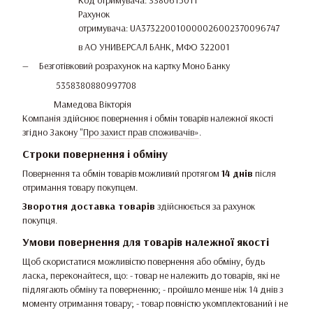
Код отримувача: 3380615011
Рахунок
отримувача: UA373220010000026002370096747
в АО УНИВЕРСАЛ БАНК, МФО 322001
Безготівковий розрахунок на картку Моно Банку
5358380880997708
Мамедова Вікторія
Компанія здійснює повернення і обмін товарів належної якості
згідно Закону
"Про захист прав споживачів»
.
Строки повернення і обміну
Повернення та обмін товарів можливий протягом
14 днів
після
отримання товару покупцем.
Зворотня доставка товарів
здійснюється за рахунок
покупця.
Умови повернення для товарів належної якості
Щоб скористатися можливістю повернення або обміну, будь
ласка, переконайтеся, що: - товар не належить до товарів, які не
підлягають обміну та поверненню; - пройшло менше ніж 14 днів з
моменту отримання товару; - товар повністю укомплектований і не