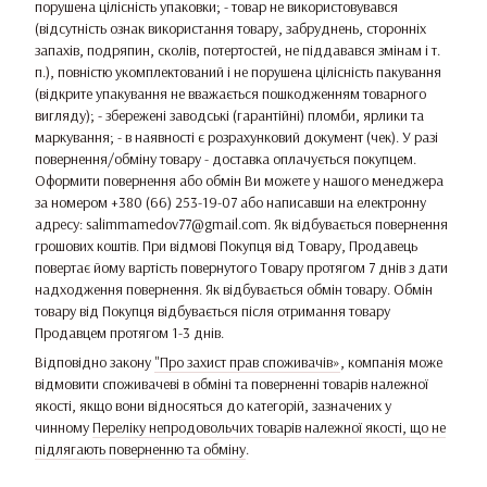
порушена цілісність упаковки; - товар не використовувався
(відсутність ознак використання товару, забруднень, сторонніх
запахів, подряпин, сколів, потертостей, не піддавався змінам і т.
п.), повністю укомплектований і не порушена цілісність пакування
(відкрите упакування не вважається пошкодженням товарного
вигляду); - збережені заводські (гарантійні) пломби, ярлики та
маркування; - в наявності є розрахунковий документ (чек). У разі
повернення/обміну товару - доставка оплачується покупцем.
Оформити повернення або обмін Ви можете у нашого менеджера
за номером +380 (66) 253-19-07 або написавши на електронну
адресу: salimmamedov77@gmail.com. Як відбувається повернення
грошових коштів. При відмові Покупця від Товару, Продавець
повертає йому вартість повернутого Товару протягом 7 днів з дати
надходження повернення. Як відбувається обмін товару. Обмін
товару від Покупця відбувається після отримання товару
Продавцем протягом 1-3 днів.
Відповідно закону
"Про захист прав споживачів»
, компанія може
відмовити споживачеві в обміні та поверненні товарів належної
якості, якщо вони відносяться до категорій, зазначених у
чинному
Переліку непродовольчих товарів належної якості, що не
підлягають поверненню та обміну
.