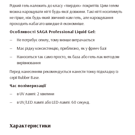
Рідкий гель належить до класу «твердих» покриттів. Цим гелем
можна нарощувати нігті будь-якої довжини. Такі нігті носитимуть
не гірше, ніж будь-який звичний нам гель, але нарощування
проходить набагато швидше й економніше.
Особливості SAGA Professional Liquid Gel:
Не потребує опилу, тому менше витрачається
Має рідку консистенцію, приблизно, як у френч базі
Наноситься так само просто, як база або гель-лак методом
вирівнювання
Перед нанесенням рекомендується нанести тонку підкладку із
серії Rubber Base.
Час полімеризації
в UV лампі: 2 хвилини
в UV/LED лампі або LED-лампі: 60 секунд.
Характеристики