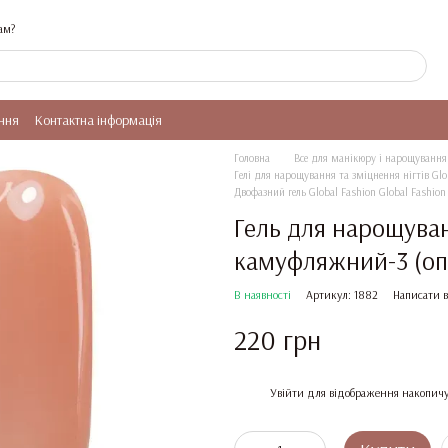
ам?
ння
Контактна інформація
Головна
Все для манікюру і нарощування 
Гелі для нарощування та зміцнення нігтів Glo
Двофазний гель Global Fashion Global Fashion
Гель для нарощуван
камуфляжний-3 (оп
В наявності
Артикул: 1882
Написати в
220 грн
%
Увійти
для відображення накопичу