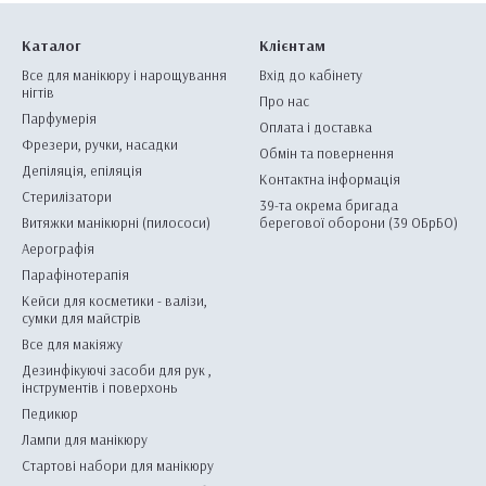
Каталог
Клієнтам
Все для манікюру і нарощування
Вхід до кабінету
нігтів
Про нас
Парфумерія
Оплата і доставка
Фрезери, ручки, насадки
Обмін та повернення
Депіляція, епіляція
Контактна інформація
Стерилізатори
39-та окрема бригада
Витяжки манікюрні (пилососи)
берегової оборони (39 ОБрБО)
Аерографія
Парафінотерапія
Кейси для косметики - валізи,
сумки для майстрів
Все для макіяжу
Дезинфікуючі засоби для рук ,
інструментів і поверхонь
Педикюр
Лампи для манікюру
Стартові набори для манікюру