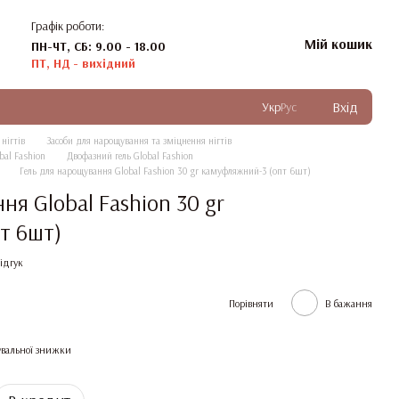
Графік роботи:
Мій кошик
ПН-ЧТ, СБ: 9.00 - 18.00
ПТ, НД - вихідний
Вхід
Укр
Рус
нігтів
Засоби для нарощування та зміцнення нігтів
bal Fashion
Двофазний гель Global Fashion
Гель для нарощування Global Fashion 30 gr камуфляжний-3 (опт 6шт)
ня Global Fashion 30 gr
т 6шт)
ідгук
Порівняти
В бажання
вальної знижки