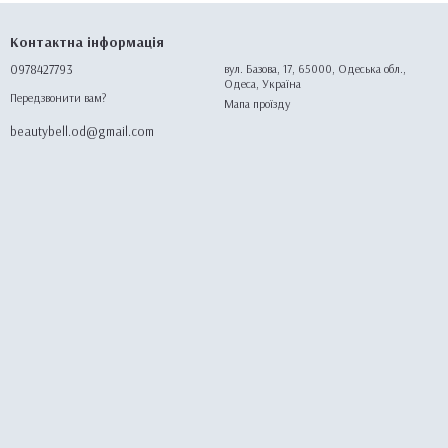
Контактна інформація
0978427793
вул. Базова, 17, 65000, Одеська обл.,
Одеса, Україна
Передзвонити вам?
Мапа проїзду
beautybell.od@gmail.com