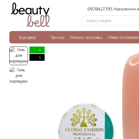
Перейти до основного контенту
0978427793
Передзвонити в
Каталог
Про нас
Оплата і доставка
Обмін та поверне
4
4