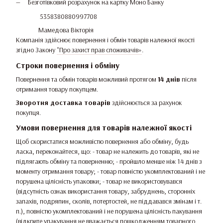
Безготівковий розрахунок на картку Моно Банку
5358380880997708
Мамедова Вікторія
Компанія здійснює повернення і обмін товарів належної якості
згідно Закону
"Про захист прав споживачів»
.
Строки повернення і обміну
Повернення та обмін товарів можливий протягом
14 днів
після
отримання товару покупцем.
Зворотня доставка товарів
здійснюється за рахунок
покупця.
Умови повернення для товарів належної якості
Щоб скористатися можливістю повернення або обміну, будь
ласка, переконайтеся, що: - товар не належить до товарів, які не
підлягають обміну та поверненню; - пройшло менше ніж 14 днів з
моменту отримання товару; - товар повністю укомплектований і не
порушена цілісність упаковки; - товар не використовувався
(відсутність ознак використання товару, забруднень, сторонніх
запахів, подряпин, сколів, потертостей, не піддавався змінам і т.
п.), повністю укомплектований і не порушена цілісність пакування
(відкрите упакування не вважається пошкодженням товарного