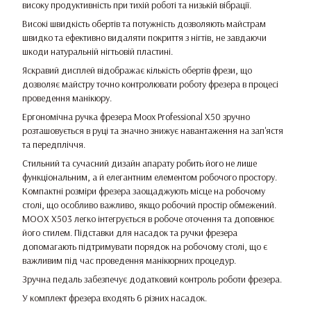
високу продуктивність при тихій роботі та низькій вібрації.
Високі швидкість обертів та потужність дозволяють майстрам
швидко та ефективно видаляти покриття з нігтів, не завдаючи
шкоди натуральній нігтьовій пластині.
Яскравий дисплей відображає кількість обертів фрези, що
дозволяє майстру точно контролювати роботу фрезера в процесі
проведення манікюру.
Ергономічна ручка фрезера Moox Professional X50 зручно
розташовується в руці та значно знижує навантаження на зап'ястя
та передпліччя.
Стильний та сучасний дизайн апарату робить його не лише
функціональним, а й елегантним елементом робочого простору.
Компактні розміри фрезера заощаджують місце на робочому
столі, що особливо важливо, якщо робочий простір обмежений.
MOOX X503 легко інтегрується в робоче оточення та доповнює
його стилем. Підставки для насадок та ручки фрезера
допомагають підтримувати порядок на робочому столі, що є
важливим під час проведення манікюрних процедур.
Зручна педаль забезпечує додатковий контроль роботи фрезера.
У комплект фрезера входять 6 різних насадок.