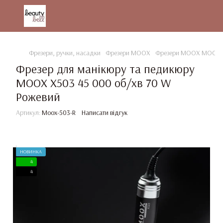
Фрезери, ручки, насадки
Фрезери MOOX
Фрезери MOOX MOOX Pr
Фрезер для манікюру та педикюру
MOOX X503 45 000 об/хв 70 W
Рожевий
Артикул:
Moox-503-R
Написати відгук
НОВИНКА
4
4