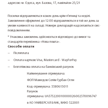
адресою: м. Одеса, вул. Базова, 17, павільйон 25/21
Посилки відправляються кожен день крім п’ятниці та неділі.
Замовлення оформлені до 12:00 відправляються в той же день за
умови наявності на складі. Номери декларацій надсилаються смс-
повідомленням.
* Упаковка замовлень здійснюється відповідно до вимог та
стандартів перевізника «Нова пошта».
Способи оплати
Післяплата
Оплата карткою Visa, Mastercard - WayForPay
Безготівкова оплата на банківський рахунок
Найменування отримувача:
ФОП Мамедов Селім Гурбан Огли
Код отримувача: 3380615011
Рахунок
отримувача: UA373220010000026002370096747
в АО УНИВЕРСАЛ БАНК, МФО 322001