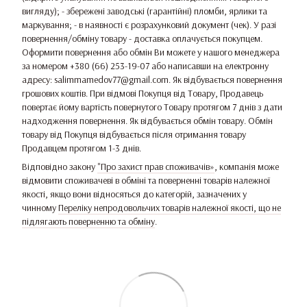
вигляду); - збережені заводські (гарантійні) пломби, ярлики та
маркування; - в наявності є розрахунковий документ (чек). У разі
повернення/обміну товару - доставка оплачується покупцем.
Оформити повернення або обмін Ви можете у нашого менеджера
за номером +380 (66) 253-19-07 або написавши на електронну
адресу: salimmamedov77@gmail.com. Як відбувається повернення
грошових коштів. При відмові Покупця від Товару, Продавець
повертає йому вартість повернутого Товару протягом 7 днів з дати
надходження повернення. Як відбувається обмін товару. Обмін
товару від Покупця відбувається після отримання товару
Продавцем протягом 1-3 днів.
Відповідно закону
"Про захист прав споживачів»
, компанія може
відмовити споживачеві в обміні та поверненні товарів належної
якості, якщо вони відносяться до категорій, зазначених у
чинному
Переліку непродовольчих товарів належної якості, що не
підлягають поверненню та обміну
.