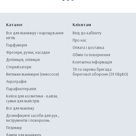
Каталог
Клієнтам
Все для манікюру і нарощування
Вхід до кабінету
нігтів
Про нас
Парфумерія
Оплата і доставка
Фрезери, ручки, насадки
Обмін та повернення
Депіляція, епіляція
Контактна інформація
Стерилізатори
39-та окрема бригада
Витяжки манікюрні (пилососи)
берегової оборони (39 ОБрБО)
Аерографія
Парафінотерапія
Кейси для косметики - валізи,
сумки для майстрів
Все для макіяжу
Дезинфікуючі засоби для рук ,
інструментів і поверхонь
Педикюр
Лампи для манікюру