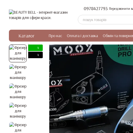
Перейти до основного контенту
0978427793
Передзвонити в
Каталог
Про нас
Оплата і доставка
Обмін та поверне
4
4