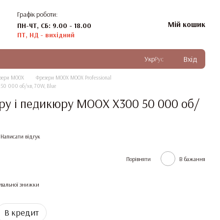
Графік роботи:
Мій кошик
ПН-ЧТ, СБ: 9.00 - 18.00
ПТ, НД - вихідний
Вхід
Укр
Рус
зери MOOX
Фрезери MOOX MOOX Professional
50 000 об/хв, 70W, Blue
ру і педикюру MOOX X300 50 000 об/
Написати відгук
Порівняти
В бажання
вальної знижки
В кредит