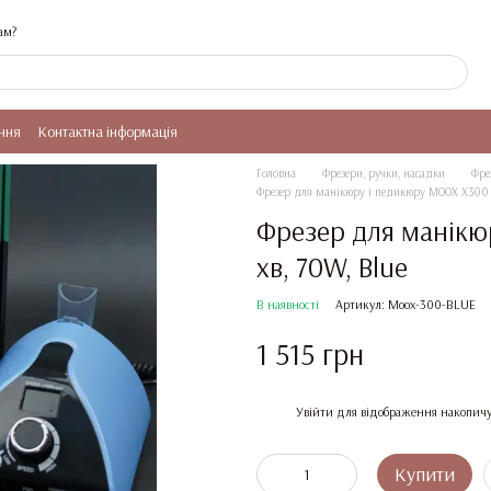
ам?
ння
Контактна інформація
Головна
Фрезери, ручки, насадки
Фре
Фрезер для манікюру і педикюру MOOX X300 
Фрезер для манікю
хв, 70W, Blue
В наявності
Артикул: Moox-300-BLUE
1 515 грн
%
Увійти
для відображення накопичу
Купити