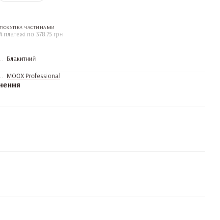
ПОКУПКА ЧАСТИНАМИ
4 платежі по 378.75 грн
Блакитний
MOOX Professional
нення