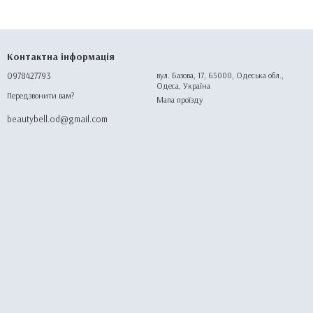
Контактна інформація
0978427793
вул. Базова, 17, 65000, Одеська обл.,
Одеса, Україна
Передзвонити вам?
Мапа проїзду
beautybell.od@gmail.com