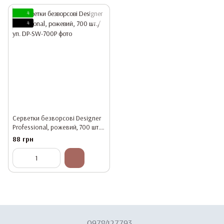
4
4
Серветки безворсові Designer
Professional, рожевий, 700 шт./
уп.
88 грн
0978427793