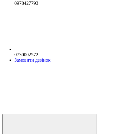
0978427793
0730002572
Замовити дзвінок