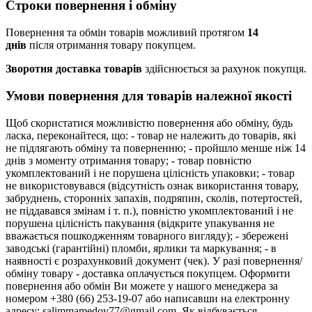
Строки повернення і обміну
Повернення та обмін товарів можливий протягом
14
днів
після отримання товару покупцем.
Зворотня доставка товарів
здійснюється за рахунок покупця.
Умови повернення для товарів належної якості
Щоб скористатися можливістю повернення або обміну, будь
ласка, переконайтеся, що: - товар не належить до товарів, які
не підлягають обміну та поверненню; - пройшло менше ніж 14
днів з моменту отримання товару; - товар повністю
укомплектований і не порушена цілісність упаковки; - товар
не використовувався (відсутність ознак використання товару,
забруднень, сторонніх запахів, подряпин, сколів, потертостей,
не піддавався змінам і т. п.), повністю укомплектований і не
порушена цілісність пакування (відкрите упакування не
вважається пошкодженням товарного вигляду); - збережені
заводські (гарантійні) пломби, ярлики та маркування; - в
наявності є розрахунковий документ (чек). У разі повернення/
обміну товару - доставка оплачується покупцем. Оформити
повернення або обмін Ви можете у нашого менеджера за
номером +380 (66) 253-19-07 або написавши на електронну
адресу: salimmamedov77@gmail.com. Як відбувається