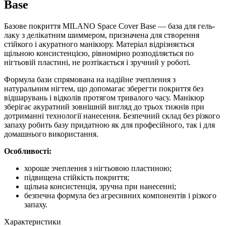
Base
Базове покриття MILANO Space Cover Base — база для гель-
лаку з делікатним шиммером, призначена для створення
стійкого і акуратного манікюру. Матеріал відрізняється
щільною консистенцією, рівномірно розподіляється по
нігтьовій пластині, не розтікається і зручний у роботі.
Формула бази спрямована на надійне зчеплення з
натуральним нігтем, що допомагає зберегти покриття без
відшарувань і відколів протягом тривалого часу. Манікюр
зберігає акуратний зовнішній вигляд до трьох тижнів при
дотриманні технології нанесення. Безпечний склад без різкого
запаху робить базу придатною як для професійного, так і для
домашнього використання.
Особливості:
хороше зчеплення з нігтьовою пластиною;
підвищена стійкість покриття;
щільна консистенція, зручна при нанесенні;
безпечна формула без агресивних компонентів і різкого
запаху.
Характеристики