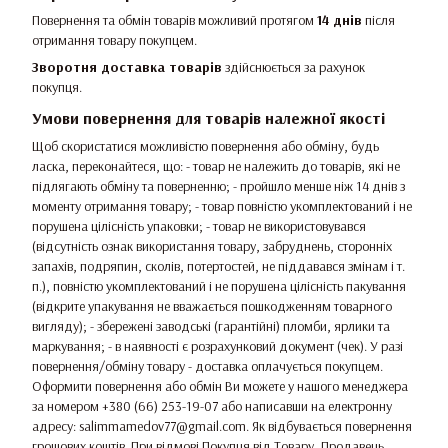
Повернення та обмін товарів можливий протягом
14 днів
після
отримання товару покупцем.
Зворотня доставка товарів
здійснюється за рахунок
покупця.
Умови повернення для товарів належної якості
Щоб скористатися можливістю повернення або обміну, будь
ласка, переконайтеся, що: - товар не належить до товарів, які не
підлягають обміну та поверненню; - пройшло менше ніж 14 днів з
моменту отримання товару; - товар повністю укомплектований і не
порушена цілісність упаковки; - товар не використовувався
(відсутність ознак використання товару, забруднень, сторонніх
запахів, подряпин, сколів, потертостей, не піддавався змінам і т.
п.), повністю укомплектований і не порушена цілісність пакування
(відкрите упакування не вважається пошкодженням товарного
вигляду); - збережені заводські (гарантійні) пломби, ярлики та
маркування; - в наявності є розрахунковий документ (чек). У разі
повернення/обміну товару - доставка оплачується покупцем.
Оформити повернення або обмін Ви можете у нашого менеджера
за номером +380 (66) 253-19-07 або написавши на електронну
адресу: salimmamedov77@gmail.com. Як відбувається повернення
грошових коштів. При відмові Покупця від Товару, Продавець