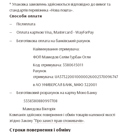
* Упаковка замовлень здійснюється відповідно до вимог та
стандартів перевізника «Нова пошта».
Способи оплати
Післяплата
Оплата карткою Visa, Mastercard - WayForPay
Безготівкова оплата на банківський рахунок
Найменування отримувача:
ФОП Мамедов Селім Гурбан Огли
Код отримувача: 3380615011
Рахунок
отримувача: UA373220010000026002370096747
в АО УНИВЕРСАЛ БАНК, МФО 322001
Безготівковий розрахунок на картку Моно Банку
5358380880997708
Мамедова Вікторія
Компанія здійснює повернення і обмін товарів належної якості
згідно Закону
"Про захист прав споживачів»
.
Строки повернення і обміну