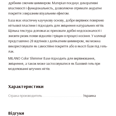
дрібним сяючим шиммером. Матеріал поєднує декоративні
властивості і функціональність, дозволяючи отримати акуратне
покриття з виразним візуальним ефектом.
База має еластичну каучукову основу, добре вирівнює поверхню
нігтьової пластини і підходить для зміцнення натуральних нігтів.
Щільна текстура допомагає приховати дрібні недосконалості і
знизити ризик появи відколів і тріщин в процесі носіння. У колекції
представлено 28 відтінків з делікатним шиммером, які можна
використовувати як самостійне покриття або в якості бази під гель-
лак.
MILANO Color Shimmer Base підходить для вирівнювання,
зміцнення, а також може застосовуватися як базовий гель при
моделюванні штучних нігтів.
Характеристики
Страна производитель
Украина
Відгуки