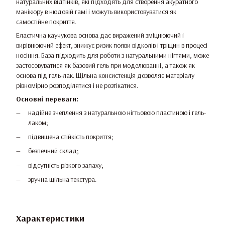
натуральних відтінків, які підходять для створення акуратного
манікюру в нюдовій гамі і можуть використовуватися як
самостійне покриття.
Еластична каучукова основа дає виражений зміцнюючий і
вирівнюючий ефект, знижує ризик появи відколів і тріщин в процесі
носіння. База підходить для роботи з натуральними нігтями, може
застосовуватися як базовий гель при моделюванні, а також як
основа під гель-лак. Щільна консистенція дозволяє матеріалу
рівномірно розподілятися і не розтікатися.
Основні переваги:
надійне зчеплення з натуральною нігтьовою пластиною і гель-
лаком;
підвищена стійкість покриття;
безпечний склад;
відсутність різкого запаху;
зручна щільна текстура.
Характеристики