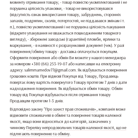
моменту отримання товару; - товар повністю укомплектований і не
порушена цілісність упаковки; - товар не використовувався
(відсутність ознак використання товару, забруднень, сторонніх
запахів, подряпин, сколів, потертостей, не піддавався змінам і т.
п.), повністю укомплектований і не порушена цілісність пакування
(відкрите упакування не вважається пошкодженням товарного
вигляду); - збережені заводські (гарантійні) пломби, ярлики та
маркування; - в наявності є розрахунковий документ (чек). У разі
повернення/обміну товару - доставка оплачується покупцем.
Оформити повернення або обмін Ви можете у нашого менеджера
за номером +380 (66) 253-19-07 або написавши на електронну
адресу: salimmamedov77@gmail.com. Як відбувається повернення
грошових коштів. При відмові Покупця від Товару, Продавець
повертає йому вартість повернутого Товару протягом 7 днів з дати
надходження повернення. Як відбувається обмін товару. Обмін
товару від Покупця відбувається після отримання товару
Продавцем протягом 1-3 днів.
Відповідно закону
"Про захист прав споживачів»
, компанія може
відмовити споживачеві в обміні та поверненні товарів належної
якості, якщо вони відносяться до категорій, зазначених у
чинному
Переліку непродовольчих товарів належної якості, що не
підлягають поверненню та обміну
.