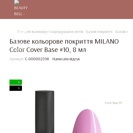
Все для манікюру і нарощування нігтів
Базові покриття
Базові по
Базове кольорове покриття MILANO
Color Cover Base #10, 8 мл
Артикул:
C-000002598
Написати відгук
4
4