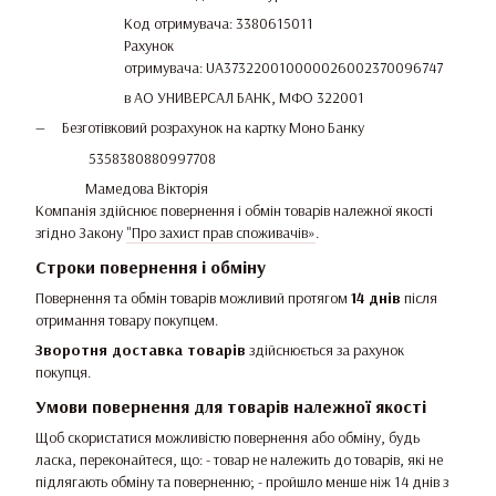
Код отримувача: 3380615011
Рахунок
отримувача: UA373220010000026002370096747
в АО УНИВЕРСАЛ БАНК, МФО 322001
Безготівковий розрахунок на картку Моно Банку
5358380880997708
Мамедова Вікторія
Компанія здійснює повернення і обмін товарів належної якості
згідно Закону
"Про захист прав споживачів»
.
Строки повернення і обміну
Повернення та обмін товарів можливий протягом
14 днів
після
отримання товару покупцем.
Зворотня доставка товарів
здійснюється за рахунок
покупця.
Умови повернення для товарів належної якості
Щоб скористатися можливістю повернення або обміну, будь
ласка, переконайтеся, що: - товар не належить до товарів, які не
підлягають обміну та поверненню; - пройшло менше ніж 14 днів з