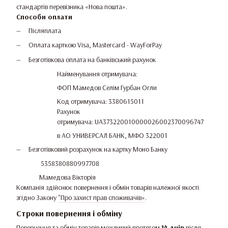
стандартів перевізника «Нова пошта».
Способи оплати
Післяплата
Оплата карткою Visa, Mastercard - WayForPay
Безготівкова оплата на банківський рахунок
Найменування отримувача:
ФОП Мамедов Селім Гурбан Огли
Код отримувача: 3380615011
Рахунок
отримувача: UA373220010000026002370096747
в АО УНИВЕРСАЛ БАНК, МФО 322001
Безготівковий розрахунок на картку Моно Банку
5358380880997708
Мамедова Вікторія
Компанія здійснює повернення і обмін товарів належної якості
згідно Закону
"Про захист прав споживачів»
.
Строки повернення і обміну
Повернення та обмін товарів можливий протягом
14 днів
після