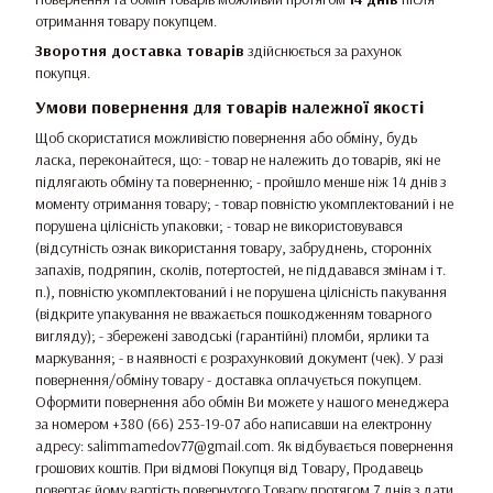
отримання товару покупцем.
Зворотня доставка товарів
здійснюється за рахунок
покупця.
Умови повернення для товарів належної якості
Щоб скористатися можливістю повернення або обміну, будь
ласка, переконайтеся, що: - товар не належить до товарів, які не
підлягають обміну та поверненню; - пройшло менше ніж 14 днів з
моменту отримання товару; - товар повністю укомплектований і не
порушена цілісність упаковки; - товар не використовувався
(відсутність ознак використання товару, забруднень, сторонніх
запахів, подряпин, сколів, потертостей, не піддавався змінам і т.
п.), повністю укомплектований і не порушена цілісність пакування
(відкрите упакування не вважається пошкодженням товарного
вигляду); - збережені заводські (гарантійні) пломби, ярлики та
маркування; - в наявності є розрахунковий документ (чек). У разі
повернення/обміну товару - доставка оплачується покупцем.
Оформити повернення або обмін Ви можете у нашого менеджера
за номером +380 (66) 253-19-07 або написавши на електронну
адресу: salimmamedov77@gmail.com. Як відбувається повернення
грошових коштів. При відмові Покупця від Товару, Продавець
повертає йому вартість повернутого Товару протягом 7 днів з дати