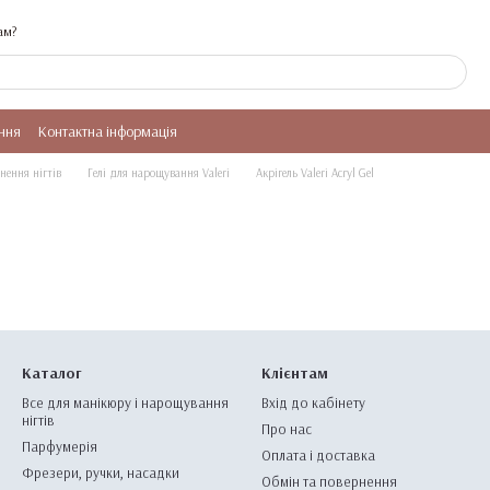
ам?
ння
Контактна інформація
нення нігтів
Гелі для нарощування Valeri
Акрігель Valeri Acryl Gel
Каталог
Клієнтам
Все для манікюру і нарощування
Вхід до кабінету
нігтів
Про нас
Парфумерія
Оплата і доставка
Фрезери, ручки, насадки
Обмін та повернення