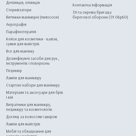
Депіляція, епіляція
Контактна інформація
Стерилізатори
39-та окрема бригада
Витяжки манікюрні (пилососи)
берегової оборони (39 ОБрБО)
Аерографія
Парафінотерапія
Кейси для косметики - валізи,
сумки для майстрів
Все для макіяжу
Дезинфікуючі засоби для рук ,
інструментів і поверхонь
Педикюр
Лампи для манікюру
Стартові набори для манікюру
Матеріали та аксесуари для брів
і вій
Витратники для манікюру,
педикюру та косметологів
Догляд за волоссям і шкірою
Лампи для майстрів
Меблі та обладнання для