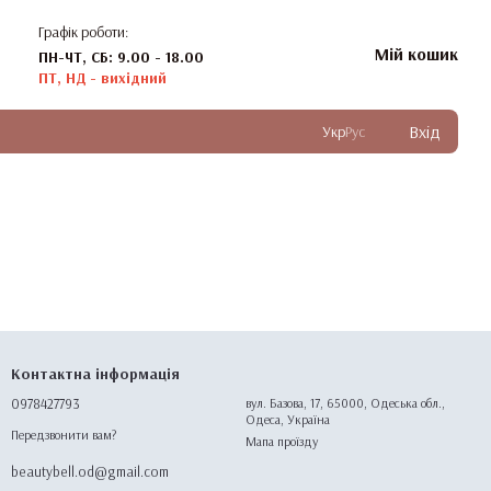
Графік роботи:
Мій кошик
ПН-ЧТ, СБ: 9.00 - 18.00
ПТ, НД - вихідний
Вхід
Укр
Рус
Контактна інформація
0978427793
вул. Базова, 17, 65000, Одеська обл.,
Одеса, Україна
Передзвонити вам?
Мапа проїзду
beautybell.od@gmail.com