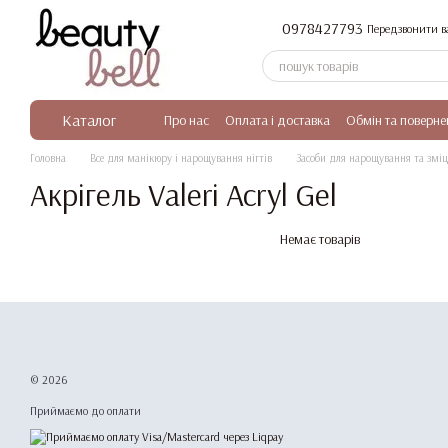
Перейти до основного контенту
0978427793
Передзвонити в
Каталог
Про нас
Оплата і доставка
Обмін та поверне
Головна
Все для манікюру і нарощування нігтів
Засоби для нарощування та зміц
Акрігель Valeri Acryl Gel
Немає товарів
© 2026
Приймаємо до оплати